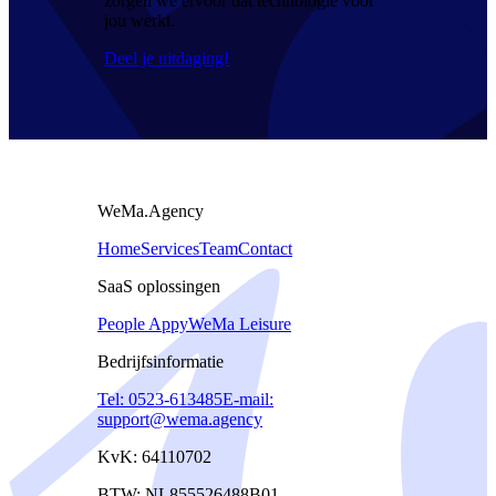
zorgen we ervoor dat technologie voor
jou werkt.
Deel je uitdaging!
WeMa.Agency
Home
Services
Team
Contact
SaaS oplossingen
People Appy
WeMa Leisure
Bedrijfsinformatie
Tel: 0523-613485
E-mail:
support@wema.agency
KvK: 64110702
BTW: NL855526488B01